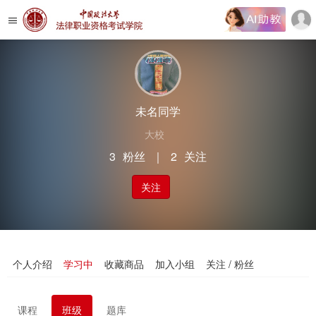
未名同学
大校
3
粉丝
｜
2
关注
关注
个人介绍
学习中
收藏商品
加入小组
关注 / 粉丝
课程
班级
题库