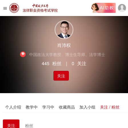
肖沛权
中国政法大学教授、博士生导师、法学博士
445
粉丝
｜
0
关注
关注
个人介绍
教学中
学习中
收藏商品
加入小组
关注 / 粉丝
关注
粉丝