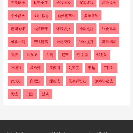
主题班会
私塾小课
全程面授
配套课程
高效提分
个性督学
N对1指导
有效期两年
多重督学
定期测评
名师授课
课程讲义
冲刺点题
强化串讲
考前冲刺
应试提高
金题突破
强化提升
基础精讲
面授
系列课
方鹏
赵宏
李文涛
邹龙妹
叶晓川
杨秀清
房保国
刘家安
于越
三国法
行政法
商经法
理论法
民事诉讼法
刑事诉讼法
民法
刑法
法考