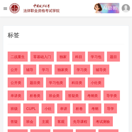
标签
二战重生
零基础入门
独家
科目
学习包
题目
公开
辅导
学习
独家类
学习类
辅导类
公开类
题目类
学习包类
科目类
小灶类
串讲类
析卷类
班会类
答疑类
考纲类
导学类
班级
CUPL
小灶
串讲
析卷
考纲
导学
答疑
班会
主观
客观
先导课程
考试测验