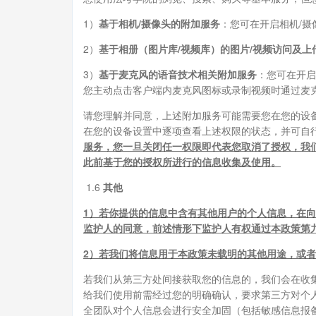
1）
基于相机/摄像头的附加服务
：您可在开启相机/
2）
基于相册（图片库/视频库）的图片/视频访问及上
3）
基于麦克风的语音技术相关附加服务
：您可在开启
您主动点击客户端内麦克风图标或录制视频时通过麦
请您理解并同意，上述附加服务可能需要您在您的设
在您的设备设置中逐项查看上述权限的状态，并可自
服务，您一旦关闭任一权限即代表您取消了授权，我
此前基于您的授权所进行的信息收集及使用。
1.6
其他
1）若你提供的信息中含有其他用户的个人信息，在向
监护人的同意，前述情形下监护人有权通过本政策第
2）若我们将信息用于本政策未载明的其他用途，或
若我们从第三方处间接获取您的信息的，我们会在收
给我们使用前需经过您的明确确认，要求第三方对个
全团队对个人信息会进行安全加固（包括敏感信息报