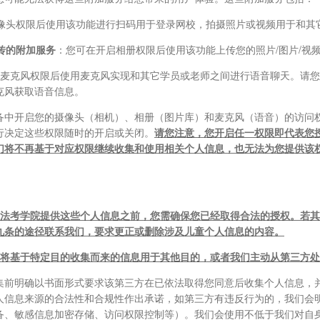
摄像头权限后使用该功能进行扫码用于登录网校，拍摄照片或视频用于和其
传的附加服务
：您可在开启相册权限后使用该功能上传您的照片/图片/视
麦克风权限后使用麦克风实现和其它学员或老师之间进行语音聊天。请您
克风获取语音信息。
备中开启您的摄像头（相机）、相册（图片库）和麦克风（语音）的访问
行决定这些权限随时的开启或关闭。
请您注意，您开启任一权限即代表您
们将不再基于对应权限继续收集和使用相关个人信息，也无法为您提供该
法考学院
提供这些个人信息之前，您需确保您已经取得合法的授权。若其
九条的途径联系我们，要求更正或删除涉及儿童个人信息的内容。
者将基于特定目的收集而来的信息用于其他目的，或者我们主动从第三方
集前明确以书面形式要求该第三方在已依法取得您同意后收集个人信息，
人信息来源的合法性和合规性作出承诺，如第三方有违反行为的，我们会
备、敏感信息加密存储、访问权限控制等）。我们会使用不低于我们对自