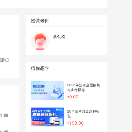
授课老师
李劲松
础知
猜你想学
2026年法考全面解析
与备考指导
0.00
26年法考真金题解析
放
包
198.00
放