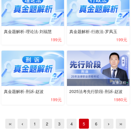
真金题解析-理论法-刘福慧
真金题解析-行政法-罗凤玉
199元
199元
直播课程
真金题解析-刑诉-赵波
2025法考先行阶段-刑诉-赵波
199元
1980元
1
2
3
4
5
6