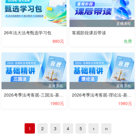
直播课程
26年法大法考甄选学习包
客观阶段课后带读
880元
免费
直播课程
直播课程
2026考季法考客观-三国法-基础精讲阶段-邹龙妹
2026考季法考客观-理论法-基础精讲阶段-叶晓川
1980元
1980元
1
2
3
4
5